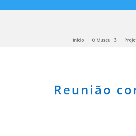
Início
O Museu
Proje
Reunião co