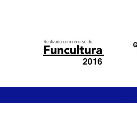
Wonaco
Won