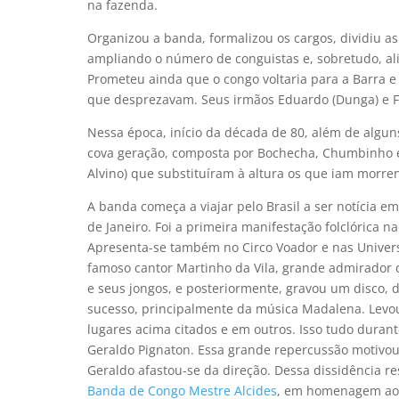
na fazenda.
Organizou a banda, formalizou os cargos, dividiu 
ampliando o número de conguistas e, sobretudo, al
Prometeu ainda que o congo voltaria para a Barra e
que desprezavam. Seus irmãos Eduardo (Dunga) e F
Nessa época, início da década de 80, além de algu
cova geração, composta por Bochecha, Chumbinho e Ja
Alvino) que substituíram à altura os que iam morr
A banda começa a viajar pelo Brasil a ser notícia e
de Janeiro. Foi a primeira manifestação folclórica na
Apresenta-se também no Circo Voador e nas Universi
famoso cantor Martinho da Vila, grande admirador d
e seus jongos, e posteriormente, gravou um disco, 
sucesso, principalmente da música Madalena. Levou
lugares acima citados e em outros. Isso tudo dura
Geraldo Pignaton. Essa grande repercussão motivou
Geraldo afastou-se da direção. Dessa dissidência 
Banda de Congo Mestre Alcides
, em homenagem ao 