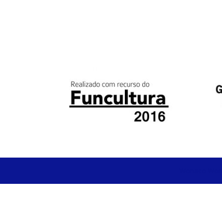
Wonaco
Won