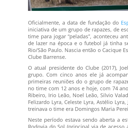
Oficialmente, a data de fundação do
Es
iniciativa de um grupo de rapazes, de 
time para jogar “peladas”, aconteceu an
de lazer na época e o futebol já tinha 
Rio/São Paulo. Nascia então o Cacique Es
Clube Barrense.
O atual presidente do Clube (2017), Jo
grupo. Com cinco anos ele já acompan
primeiras reuniões do o grupo de rapa
no time com 12 anos e hoje, com 74 ano
Ribeiro, Irio Leão, Noel Leão, Silvio Va
Felizardo Lyra, Celeste Lyra, Astélio Lyr
treinava o time era Domingos Maria Per
Neste período estava sendo aberta a es
Rodovia do Sol (principal via de acesso 