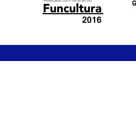
Wonaco
Won