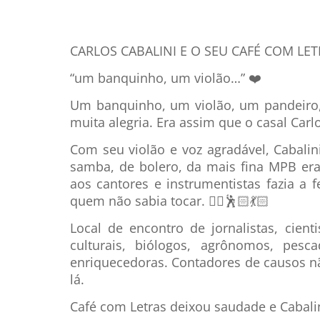
CARLOS CABALINI E O SEU CAFÉ COM LETR
“um banquinho, um violão…”
❤️
Um banquinho, um violão, um pandeiro, l
muita alegria. Era assim que o casal Carlo
Com seu violão e voz agradável, Cabalin
samba, de bolero, da mais fina MPB er
aos cantores e instrumentistas fazia a 
quem não sabia tocar.
👯‍♂️🕺🏻💃🏻
Local de encontro de jornalistas, cientis
culturais, biólogos, agrônomos, pesc
enriquecedoras. Contadores de causos n
lá.
Café com Letras deixou saudade e Cabali